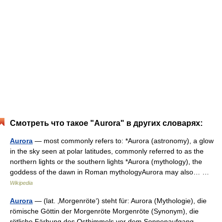
Смотреть что такое "Aurora" в других словарях:
Aurora
— most commonly refers to: *Aurora (astronomy), a glow
in the sky seen at polar latitudes, commonly referred to as the
northern lights or the southern lights *Aurora (mythology), the
goddess of the dawn in Roman mythologyAurora may also… …
Wikipedia
Aurora
— (lat. ‚Morgenröte‘) steht für: Aurora (Mythologie), die
römische Göttin der Morgenröte Morgenröte (Synonym), die
rötliche Färbung des Osthimmels vor dem Sonnenaufgang