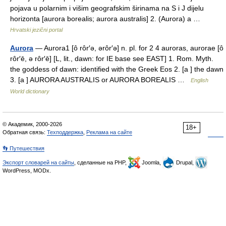
pojava u polarnim i višim geografskim širinama na S i J dijelu
horizonta [aurora borealis; aurora australis] 2. (Aurora) a …
Hrvatski jezični portal
Aurora
— Aurora1 [ô rôr′ə, ərôr′ə] n. pl. for 2 4 auroras, aurorae [ô
rôr′ē, ə rôr′ē] [L, lit., dawn: for IE base see EAST] 1. Rom. Myth.
the goddess of dawn: identified with the Greek Eos 2. [a ] the dawn
3. [a ] AURORA AUSTRALIS or AURORA BOREALIS …
English
World dictionary
© Академик, 2000-2026
18+
Обратная связь:
Техподдержка
,
Реклама на сайте
👣 Путешествия
Экспорт словарей на сайты
, сделанные на PHP,
Joomla,
Drupal,
WordPress, MODx.