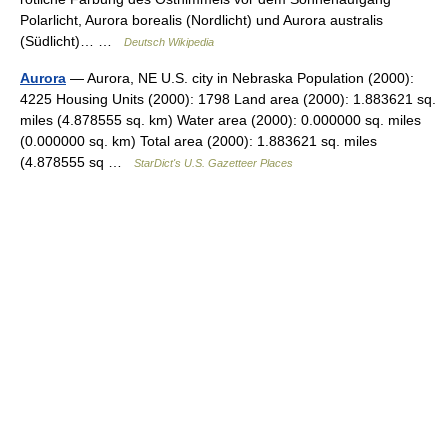
Polarlicht, Aurora borealis (Nordlicht) und Aurora australis
(Südlicht)… …
Deutsch Wikipedia
Aurora
— Aurora, NE U.S. city in Nebraska Population (2000):
4225 Housing Units (2000): 1798 Land area (2000): 1.883621 sq.
miles (4.878555 sq. km) Water area (2000): 0.000000 sq. miles
(0.000000 sq. km) Total area (2000): 1.883621 sq. miles
(4.878555 sq …
StarDict's U.S. Gazetteer Places