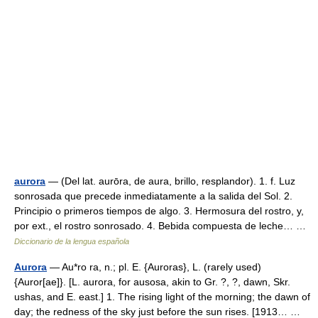
aurora
— (Del lat. aurōra, de aura, brillo, resplandor). 1. f. Luz
sonrosada que precede inmediatamente a la salida del Sol. 2.
Principio o primeros tiempos de algo. 3. Hermosura del rostro, y,
por ext., el rostro sonrosado. 4. Bebida compuesta de leche… …
Diccionario de la lengua española
Aurora
— Au*ro ra, n.; pl. E. {Auroras}, L. (rarely used)
{Auror[ae]}. [L. aurora, for ausosa, akin to Gr. ?, ?, dawn, Skr.
ushas, and E. east.] 1. The rising light of the morning; the dawn of
day; the redness of the sky just before the sun rises. [1913… …