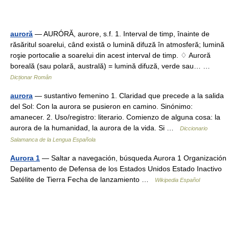
auroră
— AURÓRĂ, aurore, s.f. 1. Interval de timp, înainte de
răsăritul soarelui, când există o lumină difuză în atmosferă; lumină
roşie portocalie a soarelui din acest interval de timp. ♢ Auroră
boreală (sau polară, australă) = lumină difuză, verde sau… …
Dicționar Român
aurora
— sustantivo femenino 1. Claridad que precede a la salida
del Sol: Con la aurora se pusieron en camino. Sinónimo:
amanecer. 2. Uso/registro: literario. Comienzo de alguna cosa: la
aurora de la humanidad, la aurora de la vida. Si …
Diccionario
Salamanca de la Lengua Española
Aurora 1
— Saltar a navegación, búsqueda Aurora 1 Organización
Departamento de Defensa de los Estados Unidos Estado Inactivo
Satélite de Tierra Fecha de lanzamiento …
Wikipedia Español