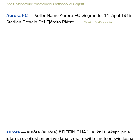
The Collaborative International Dictionary of English
Aurora FC
— Voller Name Aurora FC Gegründet 14. April 1945
Stadion Estadio Del Ejército Plätze …
Deutsch Wikipedia
aurora
— aurȏra (auróra) ž DEFINICIJA 1. a. knjiš. ekspr. prva
jutarnja svjetlost pri pojavi dana; zora, osvit b. meteor. svjetlosna