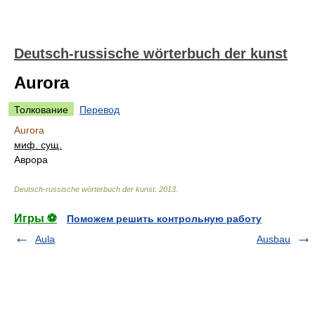
Deutsch-russische wörterbuch der kunst
Aurora
Толкование
Перевод
Aurora
миф. сущ.
Аврора
Deutsch-russische wörterbuch der kunst
.
2013
.
Игры ⚽
Поможем решить контрольную работу
Aula
Ausbau